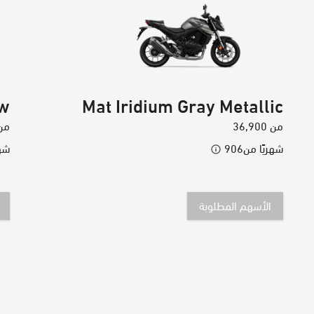
ow
Mat Iridium Gray Metallic
من
36,900
من
شهريًا من
906
شهر
الأسهم المطلوبة