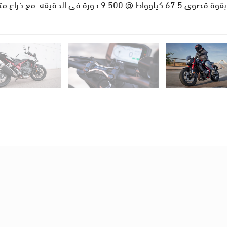
محرك 755 سي سي 8 صمامات بأشواط قصيرة بقوة قصوى 67.5 كيل