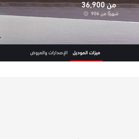
من
36,900
شهريًا من
906
ميزات الموديل
الإصدارات والعروض