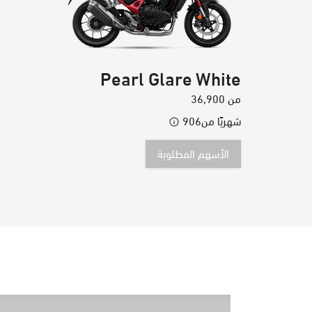
Pearl Glare White
من
36,900
شهريًا من
906
الأسهم المطلوبة