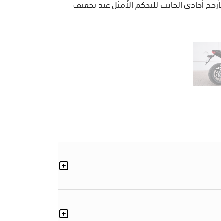
وواط @ 9.500 دورة في الدقيقة. مع ذراع متأرجح أحادي الجانب للتحكم الأمثل عند تخفيف