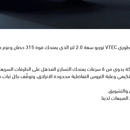
انطلق بتشويق لم تشعر بمثله من قبل مع ناقل حركة يدوي من 6 سرعات يمنحك التسارع ا
يفي وعلبة التروس التفاضلية محدودة الانزلاق، وتوقّف بكل ثبات مع م
مبيعات لدينا.