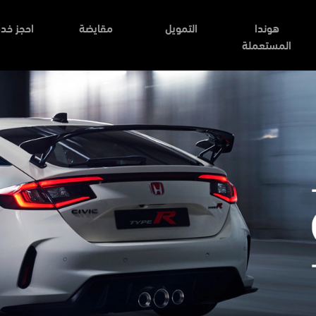
هوندا
التمويل
مقايضة
احجز خد
المستعملة