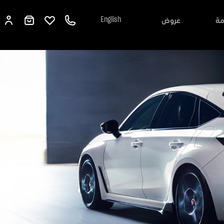
مة
عروض
English