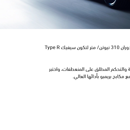
القوة كما تتمناها صارت بين يديك مع المحرك الأسطوري VTEC توربو سعة 2.0 لتر الذي يمنحك قوة 315 حصان وعزم دوران 310 نيوتن/ متر لتكون سيفيك Type R
لمذهل على الطرقات السريعة والتحكم المطلق على المنعطفات، واختبر
كابح بريمبو بأدائها العالي.